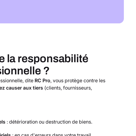
 la responsabilité
sionnelle ?
essionnelle, dite
RC Pro
, vous protège contre les
z causer aux tiers
(clients, fournisseurs,
els
: détérioration ou destruction de biens.
riels
: en cas d'erreurs dans votre travail,