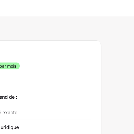
par mois
end de :
té exacte
juridique