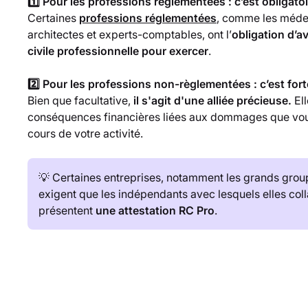
1️⃣ Pour les professions règlementées : c’est obligato
Certaines
professions réglementées
, comme les médec
architectes et experts-comptables, ont l’
obligation d’a
civile professionnelle pour exercer
.
2️⃣ Pour les professions non-règlementées : c’est f
Bien que facultative,
il s'agit d'une alliée précieuse.
El
conséquences financières liées aux dommages que vou
cours de votre activité.
💡 Certaines entreprises, notamment les grands grou
exigent que les indépendants avec lesquels elles coll
présentent
une attestation RC Pro
.