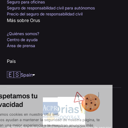
Seguro para oficinas
Seguro de responsabilidad civil para autónomos
Precio del seguro de responsabilidad civil
Más sobre Orus
¿Quiénes somos?
Centro de ayuda
Área de prensa
País
🇪🇸
Spain
Respetamos tu
privacidad
Utilizamos cookies en nuestro sitio web
que nos ayudan a mantener la seguridad de nuestra página, te
brindan una mejor experiencia y te muestran anuncios más
@ 2026 Orus todos los derechos reservados. Corredor de seguros