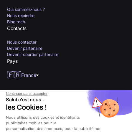
Qui sommes-nous ?
Nous rejoindre
Blog tech
Contacts
Nous contacter
Devenir partenaire
Devenir courtier partenaire
Pays
🇫🇷
France
Continuer sans accepter
Salut c'est nous...
les Cookies !
Nous utilisons des cookies et identifiants
publicitaires mobiles pour la
personnalisation des annonces, pour la publicité non
© 2026 Orus tous droits réservés. Courtier d’assurances immatriculé à