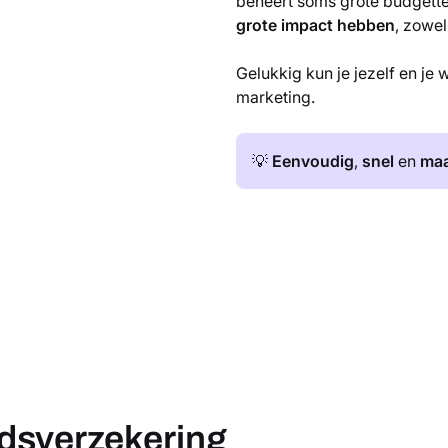
beheert soms grote budgette
grote impact hebben
, zowel
Gelukkig kun je jezelf en je
marketing.
💡
Eenvoudig
,
snel
en
maa
dsverzekering