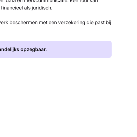
n, data en merkcommunicatie. Eén fout kan
 financieel als juridisch.
 werk beschermen met een verzekering die past bij
ndelijks opzegbaar
.