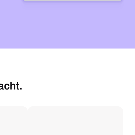
g
acht.