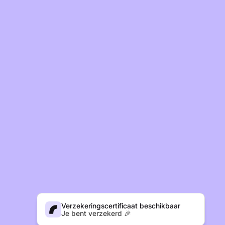
Verzekeringscertificaat beschikbaar
Je bent verzekerd 🎉