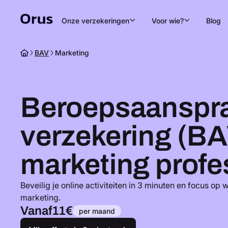
Onze verzekeringen
Voor wie?
Blog
BAV
Marketing
Beroepsaanspra
verzekering (BA
marketing profe
Beveilig je online activiteiten in 3 minuten en focus op 
marketing.
Vanaf
11€
per maand