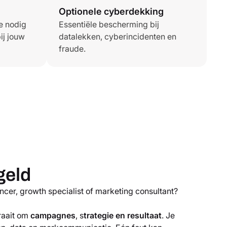
Optionele cyberdekking
je nodig
Essentiële bescherming bij
ij jouw
datalekken, cyberincidenten en
fraude.
geld
ancer, growth specialist of marketing consultant?
raait om
campagnes
, s
trategie en resultaat
. Je