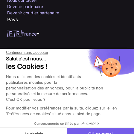
Nous contacter
Devenir partenaire
Devenir courtier partenaire
Pays
🇫🇷
France
Continuer sans accepter
Salut c'est nous...
les Cookies !
Nous utilisons des cookies et identifiants
publicitaires mobiles pour la
personnalisation des annonces, pour la publicité non
© 2026 Orus tous droits réservés. Courtier d’assurances immatriculé à
personnalisée et la mesure de performances.
l’Orias sous le numéro 26000343, ayant son siège au 14 Av. du Général
de Gaulle, 94160 Saint-Mandé.
C'est OK pour vous ?
Pour modifier vos préférences par la suite, cliquez sur le lien
CGU
Cookies
Politique de confidentialité
Mentions légales
'Préférences de cookies' situé dans le pied de page.
Consentements certifiés par
Je choisis
OK pour moi