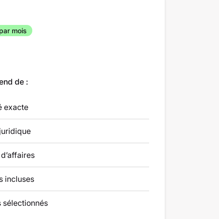
par mois
end de :
té exacte
juridique
 d’affaires
s incluses
 sélectionnés