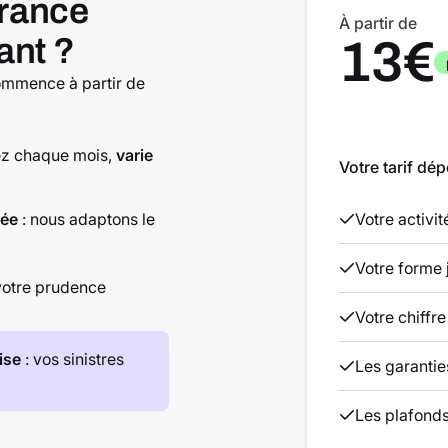
rance
À partir de
ant ?
13€
ommence à partir de
lez chaque mois,
varie
Votre tarif dép
née
: nous adaptons le
Votre activi
Votre forme 
votre prudence
Votre chiffre
ise
: vos sinistres
Les garantie
Les plafonds