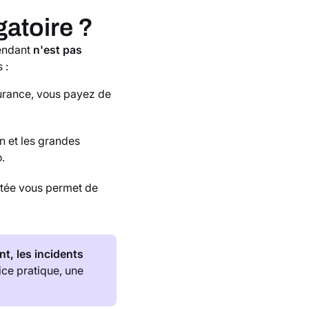
gatoire ?
pendant
n'est pas
 :
urance, vous payez de
n et les grandes
.
ptée vous permet de
nt,
les incidents
ice pratique, une