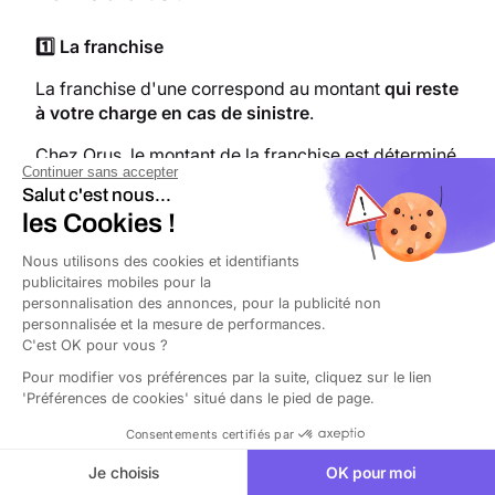
1️⃣ La franchise
La franchise d'une correspond au montant
qui reste
à votre charge en cas de sinistre
.
Chez Orus, le montant de la franchise est déterminé
Continuer sans accepter
selon votre activité, mais il est également lié à votre
Salut c'est nous...
chiffre d'affaires. De plus, le plafond de garantie
les Cookies !
joue un rôle important dans ce calcul.
Nous utilisons des cookies et identifiants
publicitaires mobiles pour la
👋 En général, les franchises des contrats de
personnalisation des annonces, pour la publicité non
RC Pro d’Orus varient
de 0 à 1 500 €
.
personnalisée et la mesure de performances.
C'est OK pour vous ?
2️⃣ Les plafonds de garantie
Pour modifier vos préférences par la suite, cliquez sur le lien
'Préférences de cookies' situé dans le pied de page.
Les plafonds de garantie représentent
le montant
Consentements certifiés par
maximal que l'assureur s'engage à verser en cas
de sinistre
.
Je choisis
OK pour moi