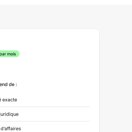
par mois
end de :
té exacte
juridique
 d’affaires