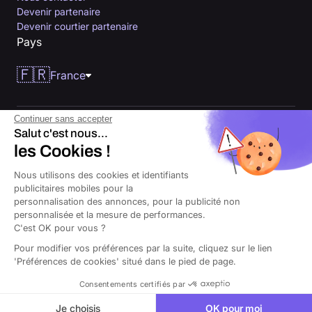
Devenir partenaire
Devenir courtier partenaire
Pays
🇫🇷
France
Continuer sans accepter
Salut c'est nous...
les Cookies !
Nous utilisons des cookies et identifiants
publicitaires mobiles pour la
personnalisation des annonces, pour la publicité non
© 2026 Orus tous droits réservés. Courtier d’assurances immatriculé à
personnalisée et la mesure de performances.
l’Orias sous le numéro 26000343, ayant son siège au 14 Av. du Général
de Gaulle, 94160 Saint-Mandé.
C'est OK pour vous ?
Pour modifier vos préférences par la suite, cliquez sur le lien
CGU
Cookies
Politique de confidentialité
Mentions légales
'Préférences de cookies' situé dans le pied de page.
Consentements certifiés par
Je choisis
OK pour moi