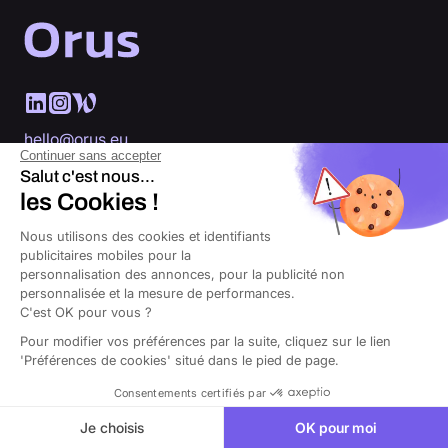
hello@orus.eu
Continuer sans accepter
20 bis rue La Fayette, 75009 Paris
Salut c'est nous...
les Cookies !
Du lundi au vendredi, de 9h à 19h
Nous sommes là pour vous
Nous utilisons des cookies et identifiants
publicitaires mobiles pour la
personnalisation des annonces, pour la publicité non
personnalisée et la mesure de performances.
C'est OK pour vous ?
Vous êtes notre priorité
Pour modifier vos préférences par la suite, cliquez sur le lien
'Préférences de cookies' situé dans le pied de page.
Consentements certifiés par
Je choisis
OK pour moi