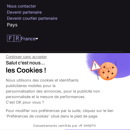
Nous contacter
Devenir partenaire
Devenir courtier partenaire
Pays
🇫🇷
France
Continuer sans accepter
Salut c'est nous...
les Cookies !
Nous utilisons des cookies et identifiants
publicitaires mobiles pour la
personnalisation des annonces, pour la publicité non
© 2026 Orus tous droits réservés. Courtier d’assurances immatriculé à
personnalisée et la mesure de performances.
l’Orias sous le numéro 26000343, ayant son siège au 14 Av. du Général
de Gaulle, 94160 Saint-Mandé.
C'est OK pour vous ?
Pour modifier vos préférences par la suite, cliquez sur le lien
CGU
Cookies
Politique de confidentialité
Mentions légales
'Préférences de cookies' situé dans le pied de page.
Consentements certifiés par