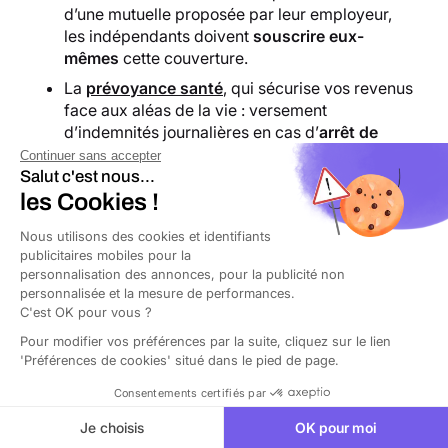
d’une mutuelle proposée par leur employeur,
les indépendants doivent
souscrire eux-
mêmes
cette couverture.
La
prévoyance santé
, qui sécurise vos revenus
face aux aléas de la vie : versement
d’indemnités journalières en cas d’
arrêt de
travail
, revenu de remplacement en cas
Continuer sans accepter
d’
invalidité
, capital versé à vos proches en cas
Salut c'est nous...
de
décès
.
les Cookies !
Nous utilisons des cookies et identifiants
publicitaires mobiles pour la
Comment activer la garantie décennale
personnalisation des annonces, pour la publicité non
personnalisée et la mesure de performances.
paysagiste ?
C'est OK pour vous ?
Pour modifier vos préférences par la suite, cliquez sur le lien
En tant que paysagiste si un sinistre survient sur des
'Préférences de cookies' situé dans le pied de page.
travaux réalisés au cours des
10 dernières années
,
vous devez
le déclarer à votre assureur dans les 5
Consentements certifiés par
jours suivant la notification du dommage
. Cette
Je choisis
OK pour moi
couverture s’applique uniquement si vous étiez