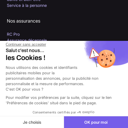
Service à la personne
Nos assurances
RC Pro
Assurance décennale
Continuer sans accepter
Assurance RC Pro auto-entrepreneur
Salut c'est nous...
Assurance multirisque professionnelle
les Cookies !
Assurance local professionnel
Assurance bureaux
Nous utilisons des cookies et identifiants
Mutuelle indépendant
publicitaires mobiles pour la
Prévoyance indépendant
personnalisation des annonces, pour la publicité non
Ressources
personnalisée et la mesure de performances.
C'est OK pour vous ?
Blog de l’entrepreneur
Pour modifier vos préférences par la suite, cliquez sur le lien
Centre d’aide - FAQ
'Préférences de cookies' situé dans le pied de page.
Espace presse
Consentements certifiés par
Je choisis
OK pour moi
À propos