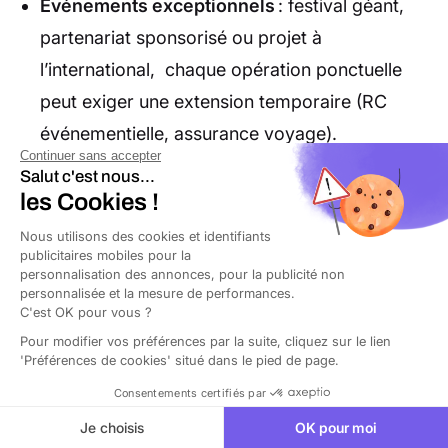
Événements exceptionnels
: festival géant,
partenariat sponsorisé ou projet à
l’international, chaque opération ponctuelle
peut exiger une extension temporaire (RC
événementielle, assurance voyage).
Continuer sans accepter
Salut c'est nous...
Réflexe à adopter
: avant chaque projet
les Cookies !
important, informez votre assureur afin de
Nous utilisons des cookies et identifiants
publicitaires mobiles pour la
vérifier que vous êtes bien couvert. De même,
personnalisation des annonces, pour la publicité non
signalez toute modification majeure dans le
personnalisée et la mesure de performances.
C'est OK pour vous ?
mois qui suit pour éviter toute exclusion de
Pour modifier vos préférences par la suite, cliquez sur le lien
garantie.
'Préférences de cookies' situé dans le pied de page.
Consentements certifiés par
Je choisis
OK pour moi