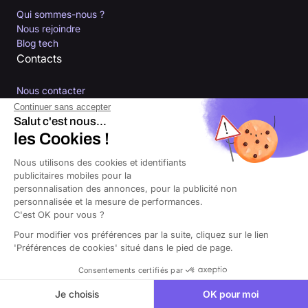
Qui sommes-nous ?
Nous rejoindre
Blog tech
Contacts
Nous contacter
Devenir partenaire
Continuer sans accepter
Devenir courtier partenaire
Salut c'est nous...
Pays
les Cookies !
Nous utilisons des cookies et identifiants
🇫🇷
France
publicitaires mobiles pour la
personnalisation des annonces, pour la publicité non
personnalisée et la mesure de performances.
C'est OK pour vous ?
Pour modifier vos préférences par la suite, cliquez sur le lien
'Préférences de cookies' situé dans le pied de page.
Consentements certifiés par
Je choisis
OK pour moi
© 2026 Orus tous droits réservés. Courtier d’assurances immatriculé à
l’Orias sous le numéro 26000343, ayant son siège au 14 Av. du Général