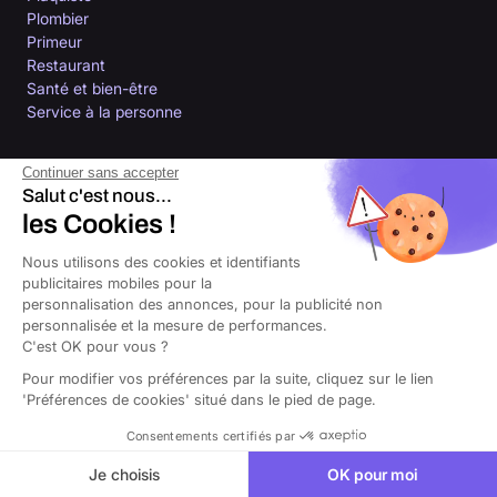
Plombier
Primeur
Restaurant
Santé et bien-être
Service à la personne
Nos assurances
Continuer sans accepter
Salut c'est nous...
les Cookies !
RC Pro
Assurance décennale
Nous utilisons des cookies et identifiants
Assurance RC Pro auto-entrepreneur
publicitaires mobiles pour la
Assurance multirisque professionnelle
personnalisation des annonces, pour la publicité non
Assurance local professionnel
personnalisée et la mesure de performances.
Assurance bureaux
C'est OK pour vous ?
Mutuelle indépendant
Pour modifier vos préférences par la suite, cliquez sur le lien
Prévoyance indépendant
'Préférences de cookies' situé dans le pied de page.
Ressources
Consentements certifiés par
Blog de l’entrepreneur
Je choisis
OK pour moi
Centre d’aide - FAQ