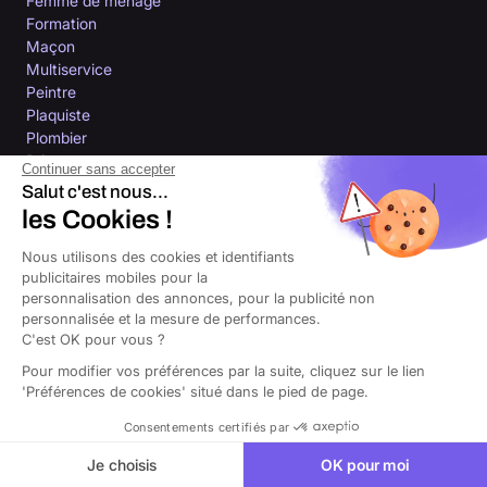
Femme de ménage
Formation
Maçon
Multiservice
Peintre
Plaquiste
Plombier
Primeur
Continuer sans accepter
Restaurant
Salut c'est nous...
Santé et bien-être
les Cookies !
Service à la personne
Nous utilisons des cookies et identifiants
publicitaires mobiles pour la
Nos assurances
personnalisation des annonces, pour la publicité non
personnalisée et la mesure de performances.
RC Pro
C'est OK pour vous ?
Assurance décennale
Pour modifier vos préférences par la suite, cliquez sur le lien
Assurance RC Pro auto-entrepreneur
'Préférences de cookies' situé dans le pied de page.
Assurance multirisque professionnelle
Consentements certifiés par
Assurance local professionnel
Assurance bureaux
Je choisis
OK pour moi
Mutuelle indépendant