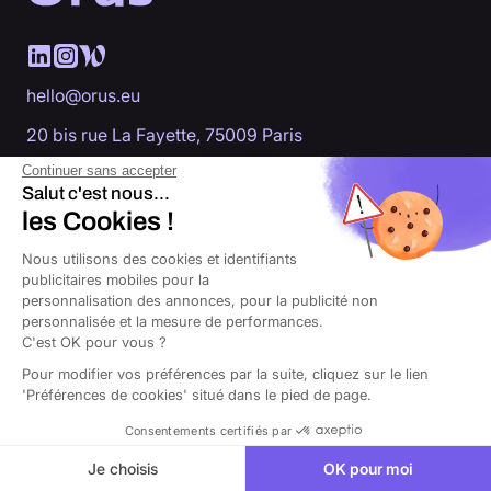
hello@orus.eu
20 bis rue La Fayette, 75009 Paris
Continuer sans accepter
Du lundi au vendredi, de 9h à 19h
Salut c'est nous...
Nous sommes là pour vous
les Cookies !
Nous utilisons des cookies et identifiants
publicitaires mobiles pour la
personnalisation des annonces, pour la publicité non
Vous êtes notre priorité
personnalisée et la mesure de performances.
C'est OK pour vous ?
Pour modifier vos préférences par la suite, cliquez sur le lien
'Préférences de cookies' situé dans le pied de page.
Consentements certifiés par
Notre mission
Je choisis
OK pour moi
Vous accompagner en