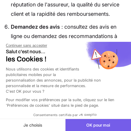
réputation de l'assureur, la qualité du service
client et la rapidité des remboursements.
Demandez des avis
: consultez des avis en
ligne ou demandez des recommandations à
d'autres professionnels pour évaluer la
Continuer sans accepter
Salut c'est nous...
satisfaction des clients vis-à-vis des assureurs
les Cookies !
envisagés. Orus, c’est l’assureur de confiance
Nous utilisons des cookies et identifiants
des commerçants et restaurateurs avec une
publicitaires mobiles pour la
personnalisation des annonces, pour la publicité non
note de
4,9 sur TrustPilot
sur des milliers
personnalisée et la mesure de performances.
C'est OK pour vous ?
d’avis.
Pour modifier vos préférences par la suite, cliquez sur le lien
'Préférences de cookies' situé dans le pied de page.
En suivant ces étapes, vous serez en mesure de
Consentements certifiés par
choisir l'assurance local commercial qui offre le
Je choisis
OK pour moi
meilleur équilibre entre couverture adéquate et